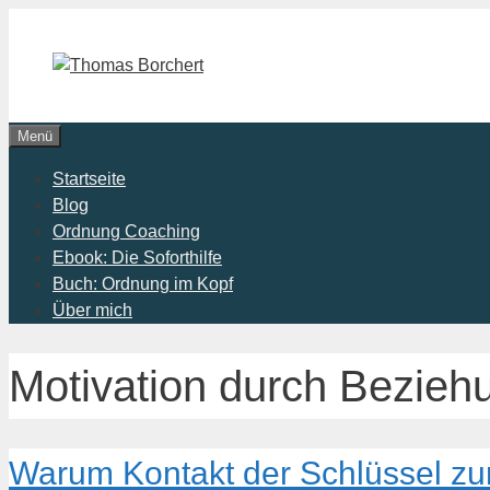
Zum
Inhalt
springen
Menü
Startseite
Blog
Ordnung Coaching
Ebook: Die Soforthilfe
Buch: Ordnung im Kopf
Über mich
Motivation durch Bezieh
Warum Kontakt der Schlüssel zur