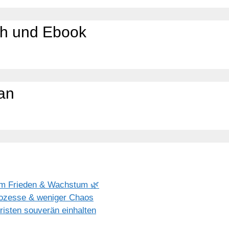
h und Ebook
lan
erem Frieden & Wachstum 🌿
rozesse & weniger Chaos
isten souverän einhalten