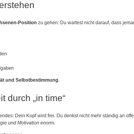
verstehen
hsenen-Position
zu gehen: Du wartest nicht darauf, dass jema
den
fgaben
tät und Selbstbestimmung
.
t durch „in time“
rendes: Dein Kopf wird frei. Du denkst nicht mehr ständig an of
rgie und Motivation enorm.