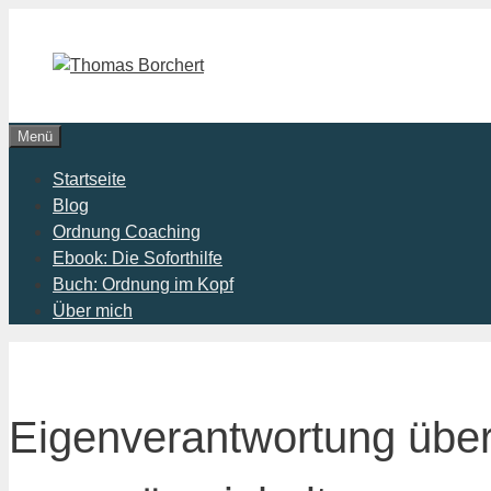
Zum
Inhalt
springen
Menü
Startseite
Blog
Ordnung Coaching
Ebook: Die Soforthilfe
Buch: Ordnung im Kopf
Über mich
Eigenverantwortung über