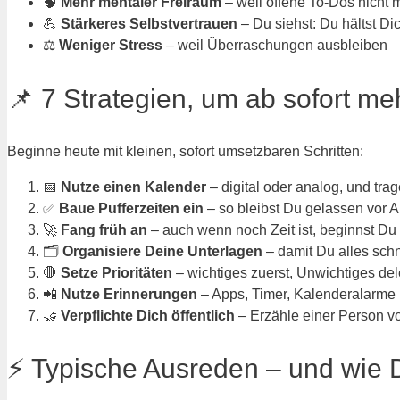
🧠
Mehr mentaler Freiraum
– weil offene To-Dos nicht
💪
Stärkeres Selbstvertrauen
– Du siehst: Du hältst D
⚖️
Weniger Stress
– weil Überraschungen ausbleiben
📌 7 Strategien, um ab sofort m
Beginne heute mit kleinen, sofort umsetzbaren Schritten:
📅
Nutze einen Kalender
– digital oder analog, und trage
✅
Baue Pufferzeiten ein
– so bleibst Du gelassen vor 
🚀
Fang früh an
– auch wenn noch Zeit ist, beginnst Du 
🗂️
Organisiere Deine Unterlagen
– damit Du alles schne
🛑
Setze Prioritäten
– wichtiges zuerst, Unwichtiges del
📲
Nutze Erinnerungen
– Apps, Timer, Kalenderalarme 
🤝
Verpflichte Dich öffentlich
– Erzähle einer Person von
⚡ Typische Ausreden – und wie D