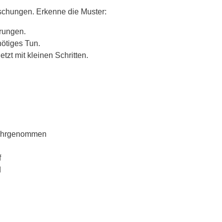
uschungen. Erkenne die Muster:
rungen.
nötiges Tun.
etzt mit kleinen Schritten.
 wahrgenommen
f
d