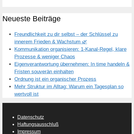
Neueste Beiträge
Freundlichkeit zu dir selbst – der Schlüssel zu
innerem Frieden & Wachstum 🌿
Kommunikation organisieren: 1-Kanal-Regel, klare
Prozesse & weniger Chaos
Eigenverantwortung übernehmen: In time handeln &
Fristen souverän einhalten
Ordnung ist ein organischer Prozess
Mehr Struktur im Alltag: Warum ein Tagesplan so
wertvoll ist
Datenschutz
Haftungsausschluß
Impressum