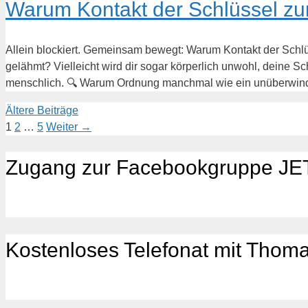
Warum Kontakt der Schlüssel zur
Allein blockiert. Gemeinsam bewegt: Warum Kontakt der Schlüss
gelähmt? Vielleicht wird dir sogar körperlich unwohl, deine Sch
menschlich. 🔍 Warum Ordnung manchmal wie ein unüberwin
Ältere Beiträge
Seite
Seite
Seite
1
2
…
5
Weiter
→
Zugang zur Facebookgruppe JET
Kostenloses Telefonat mit Thom