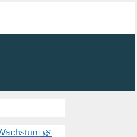
& Wachstum 🌿