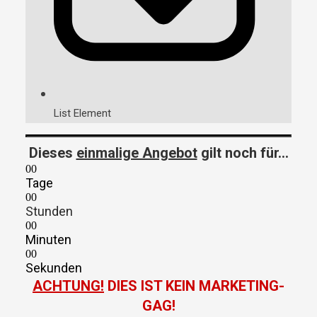
List Element
Dieses
einmalige Angebot
gilt noch für...
0
0
Tage
0
0
Stunden
0
0
Minuten
0
0
Sekunden
ACHTUNG!
DIES IST KEIN MARKETING-
GAG!