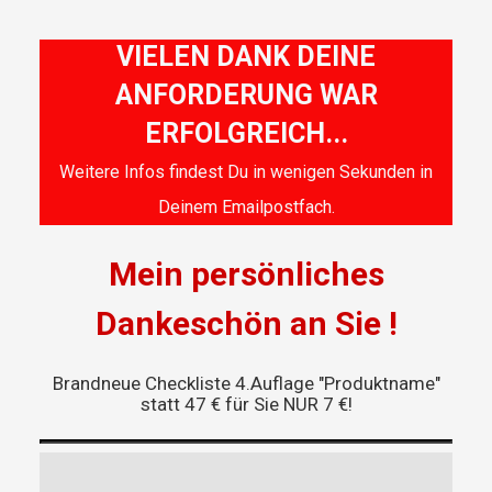
VIELEN DANK DEINE
ANFORDERUNG WAR
ERFOLGREICH...
Weitere Infos findest Du in wenigen Sekunden in
Deinem Emailpostfach.
M​ein persönliches
Dankeschön an Sie !
Brandneue Checkliste 4.Auflage "Produktname"
statt 47 €
für Sie NUR 7 €!