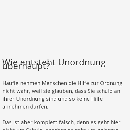
Wie entsteht Unordnung
überhaupt?
​Häufig nehmen Menschen die Hilfe zur Ordnung
nicht wahr, weil sie glauben, dass Sie schuld an
ihrer Unordnung sind und so keine Hilfe
annehmen dürfen.
Das ist aber komplett falsch, denn es geht hier
nicht um Schuld, sondern es geht um gelernte